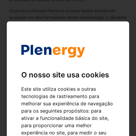
Quando o utilizador fornece os seus dados através de
qualquer um dos formulários deste website/app, o utilizador
deve concordar com a POLÍTICA DE PRIVACIDADE para
autorizar a PLENOIL a processar os seus dados, de acordo
com a finalidade da recolha de dados.
Os dados fornecidos farão parte de um ficheiro, para o qual
PLENOIL possui um Sistema de Gestão de Segurança da
Informação que preservará a informação registada no
mesmo.
O nosso site usa cookies
PLENOIL só pode transferir dados se tiver obtido
previamente o consentimento do Utilizador para o fazer.
Este site utiliza cookies e outras
tecnologias de rastreamento para
O Utilizador será o único responsável se preencher os
melhorar sua experiência de navegação
formulários com dados falsos, imprecisos, incompletos ou
desactualizados. Todos os dados fornecidos pelo Utilizador
para os seguintes propósitos:
para
serão tratados de forma confidencial.
ativar a funcionalidade básica do site
,
para proporcionar uma melhor
experiência no site
,
para medir o seu