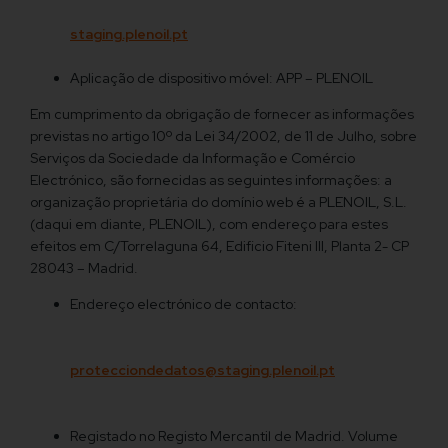
staging.plenoil.pt
Aplicação de dispositivo móvel: APP – PLENOIL
Em cumprimento da obrigação de fornecer as informações
previstas no artigo 10º da Lei 34/2002, de 11 de Julho, sobre
Serviços da Sociedade da Informação e Comércio
Electrónico, são fornecidas as seguintes informações: a
organização proprietária do domínio web é a PLENOIL, S.L.
(daqui em diante, PLENOIL), com endereço para estes
efeitos em C/Torrelaguna 64, Edificio Fiteni III, Planta 2- CP
28043 – Madrid.
Endereço electrónico de contacto:
protecciondedatos@staging.plenoil.pt
Registado no Registo Mercantil de Madrid. Volume