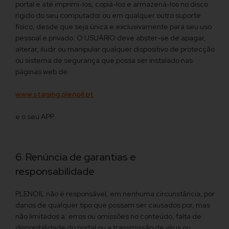
portal e até imprimi-los, copiá-los e armazená-los no disco
rígido do seu computador ou em qualquer outro suporte
físico, desde que seja única e exclusivamente para seu uso
pessoal e privado. O USUÁRIO deve abster-se de apagar,
alterar, iludir ou manipular qualquer dispositivo de protecção
ou sistema de segurança que possa ser instalado nas
páginas web de
www.staging.plenoil.pt
e o seu APP.
6. Renúncia de garantias e
responsabilidade
PLENOIL não é responsável, em nenhuma circunstância, por
danos de qualquer tipo que possam ser causados por, mas
não limitados a: erros ou omissões no conteúdo, falta de
disponibilidade do portal ou a transmissão de vírus ou