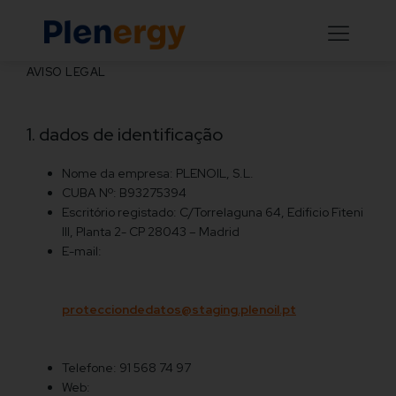
AVISO LEGAL
1. dados de identificação
Nome da empresa: PLENOIL, S.L.
CUBA Nº: B93275394
Escritório registado: C/Torrelaguna 64, Edificio Fiteni
III, Planta 2- CP 28043 – Madrid
E-mail:
protecciondedatos@staging.plenoil.pt
Telefone: 91 568 74 97
Web: