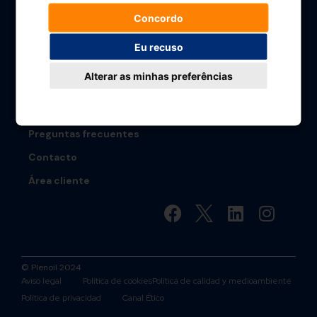
Cultura Plenergy
Concordo
Sostenibilidad
Eu recuso
Calidad Plenergy
Alterar as minhas preferências
Empleo
Sala de prensa
Preguntas frecuentes
Contacto
Área cliente
Золотой
Кубок
© Plenoil 2024
Aviso legal
Política de cookies
Política de calidad y medioambiente
Política de privacidad
Canal Ético